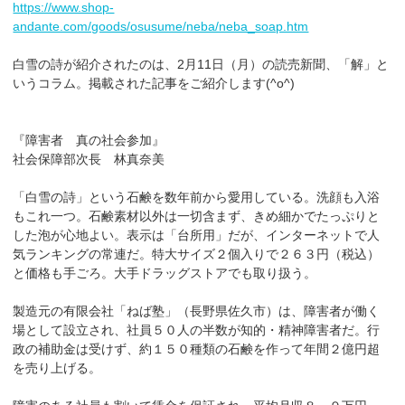
https://www.shop-
andante.com/goods/osusume/neba/neba_soap.htm
白雪の詩が紹介されたのは、2月11日（月）の読売新聞、「解」と
いうコラム。掲載された記事をご紹介します(^o^)
『障害者 真の社会参加』
社会保障部次長 林真奈美
「白雪の詩」という石鹸を数年前から愛用している。洗顔も入浴
もこれ一つ。石鹸素材以外は一切含まず、きめ細かでたっぷりと
した泡が心地よい。表示は「台所用」だが、インターネットで人
気ランキングの常連だ。特大サイズ２個入りで２６３円（税込）
と価格も手ごろ。大手ドラッグストアでも取り扱う。
製造元の有限会社「ねば塾」（長野県佐久市）は、障害者が働く
場として設立され、社員５０人の半数が知的・精神障害者だ。行
政の補助金は受けず、約１５０種類の石鹸を作って年間２億円超
を売り上げる。