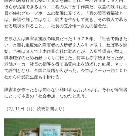
障害のある社員も割いて賃金を保証され、平均月収８，９万円。
彼らが活躍できるよう、工程の大半が手作業だ。収益の残りは社
員が住むグループホームの整備に充てる。「真の障害者福祉と
は、保護や施しではなく、能力を生かして働き、その収入で暮ら
せる環境を作ること」。社長の笠原愼一さんの信念だ。
笠原さんは障害者施設の職員だった１９７８年、「社会で働きた
い」と望む重度知的障害者の入所者２人を引き取り、ねば塾を開
始。当初は３人で土木作業会社に勤めたが、入所希望者が増え、
職場確保のため石鹸つくりに転じた。何年も赤字続きだったが、
老舗メーカー社長の指導を得て品質向上を追求した結果、ネット
で評判となり、全国に販路が広がった。今ではメーカー約１００
社からの受託生産も手掛ける。
障害者が作ったとは知らない利用者もおおいはず。それが障害者
にとって本当の「社会参加」なのだと思う。
（2月11日（月）読売新聞より）